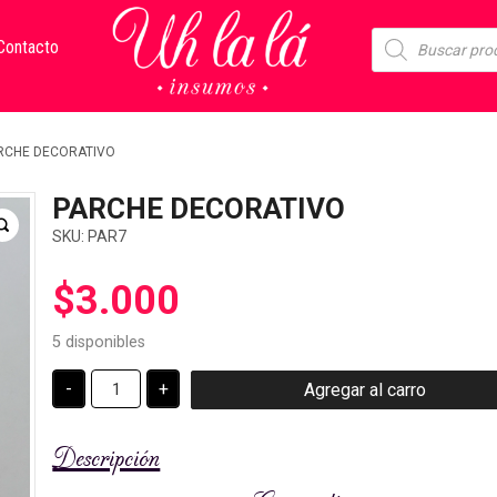
Búsqueda
Contacto
de
productos
RCHE DECORATIVO
PARCHE DECORATIVO
SKU:
PAR7
$
3.000
5 disponibles
PARCHE
-
+
Agregar al carro
DECORATIVO
cantidad
Descripción