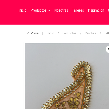
Inicio
Productos
Nosotras
Talleres
Inspiración
Botones
Volver
Inicio
/
Productos
/
Parches
/
PA
Cintas
Parches
Retazos
Accesorios
Hilos
Uhlalá Kids