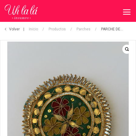
Volver
Inicio
/
Productos
/
Parches
/
PARCHE DECORATIVO