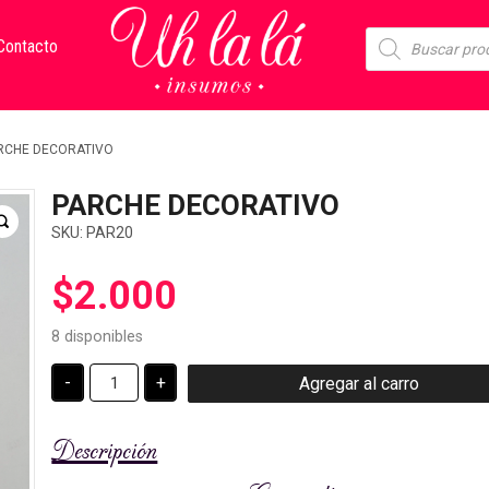
Búsqueda
Contacto
de
productos
RCHE DECORATIVO
PARCHE DECORATIVO
SKU:
PAR20
$
2.000
8 disponibles
PARCHE
-
+
Agregar al carro
DECORATIVO
cantidad
Descripción