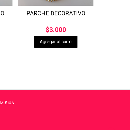
VO
PARCHE DECORATIVO
$
3.000
Agregar al carro
O
lá Kids