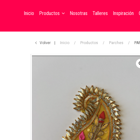
Inicio
Productos
Nosotras
Talleres
Inspiración
Botones
Volver
Inicio
/
Productos
/
Parches
/
PA
Cintas
Parches
Retazos
Accesorios
Hilos
Uhlalá Kids