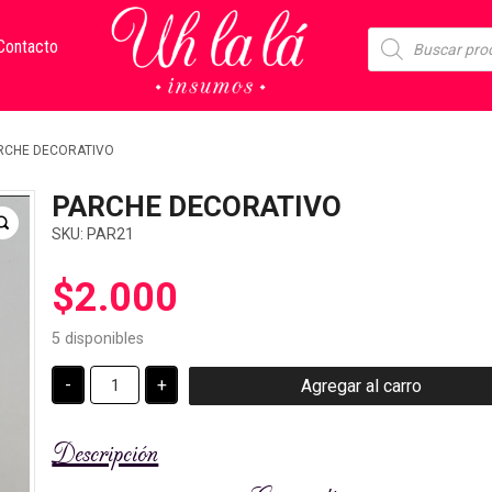
Búsqueda
Contacto
de
productos
RCHE DECORATIVO
PARCHE DECORATIVO
SKU:
PAR21
$
2.000
5 disponibles
PARCHE
-
+
Agregar al carro
DECORATIVO
cantidad
Descripción