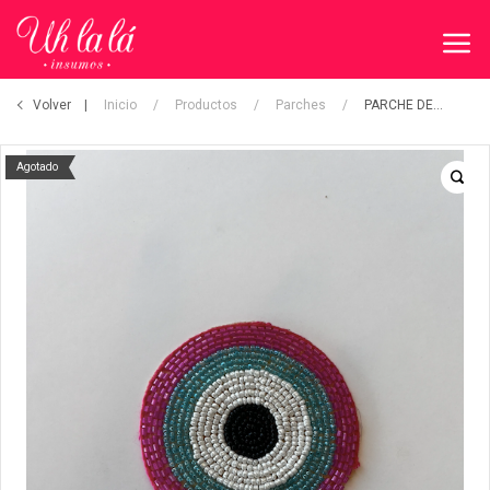
Volver
Inicio
/
Productos
/
Parches
/
PARCHE DECORATIVO
Agotado