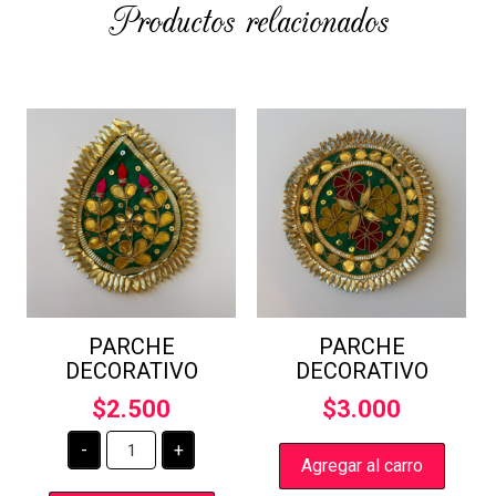
Productos relacionados
PARCHE
PARCHE
DECORATIVO
DECORATIVO
$
2.500
$
3.000
PARCHE
-
+
DECORATIVO
Agregar al carro
cantidad