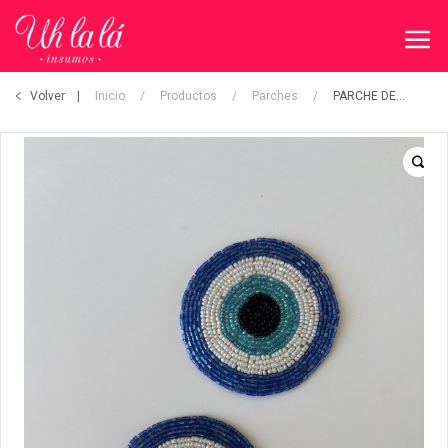
Volver
Inicio
/
Productos
/
Parches
/
PARCHE DECORATIVO