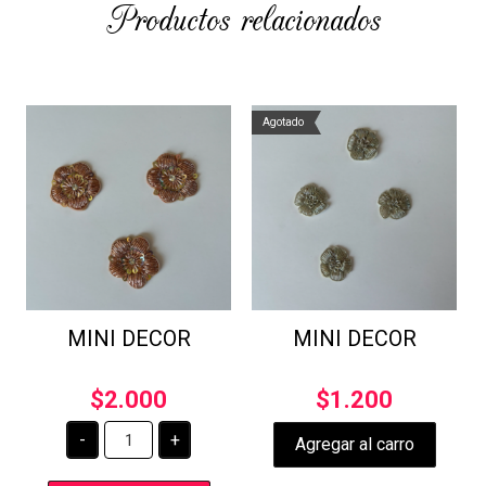
Productos relacionados
Agotado
MINI DECOR
MINI DECOR
$
2.000
$
1.200
MINI
-
+
Agregar al carro
DECOR
cantidad