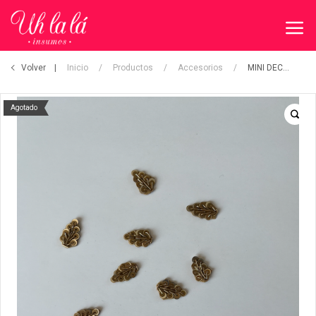
Volver
Inicio
/
Productos
/
Accesorios
/
MINI DECOR
Agotado