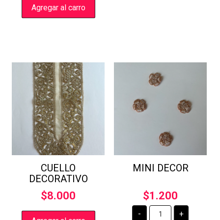
Agregar al carro
CUELLO
MINI DECOR
DECORATIVO
$
8.000
$
1.200
MINI
-
+
DECOR