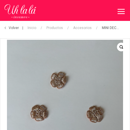
Volver
Inicio
/
Productos
/
Accesorios
/
MINI DECOR