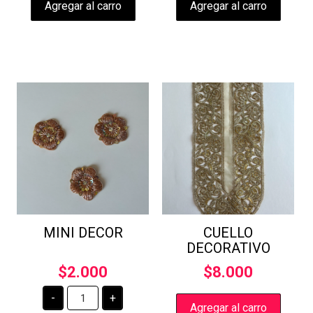
Agregar al carro
Agregar al carro
MINI DECOR
CUELLO
DECORATIVO
$
2.000
$
8.000
MINI
-
+
DECOR
Agregar al carro
cantidad