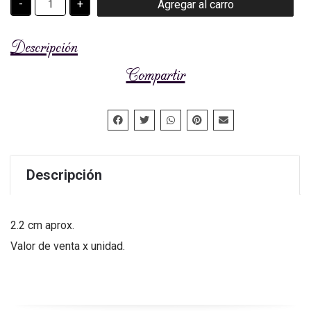
-
+
Agregar al carro
DECOR
cantidad
Descripción
Compartir
Descripción
2.2 cm aprox.
Valor de venta x unidad.