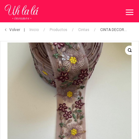
Volver
Inicio
/
Productos
/
Cintas
/
CINTA DECORATIVA