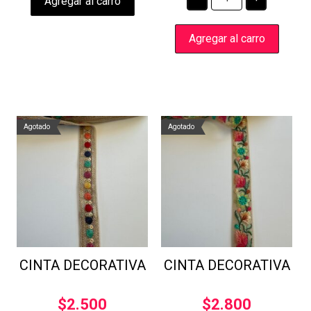
Agregar al carro
DECORATIVA
cantidad
Agregar al carro
Agotado
Agotado
CINTA DECORATIVA
CINTA DECORATIVA
$
2.500
$
2.800