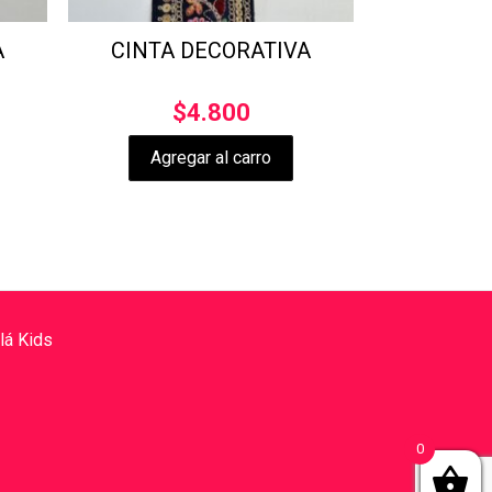
A
CINTA DECORATIVA
$
4.800
Agregar al carro
lá Kids
0