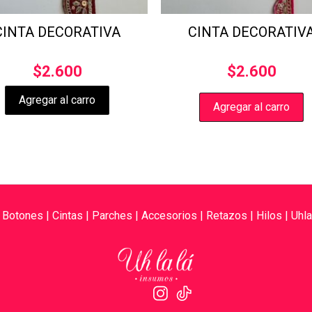
CINTA DECORATIVA
CINTA DECORATIV
$
2.600
$
2.600
Agregar al carro
Agregar al carro
|
Botones
|
Cintas
|
Parches
|
Accesorios
|
Retazos
|
Hilos
|
Uhla