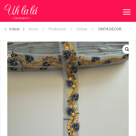
Volver
Inicio
/
Productos
/
Cintas
/
CINTA DECORATIVA