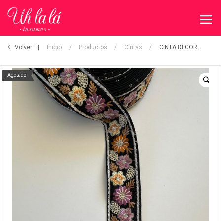
Volver
Inicio
/
Productos
/
Cintas
/
CINTA DECORATIVA
Agotado