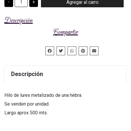
-
+
Agregar al carro
METALIZADO
cantidad
Descripción
Compartir
Descripción
Hilo de lurex metalizado de una hebra.
Se venden por unidad.
Largo aprox 500 mts.