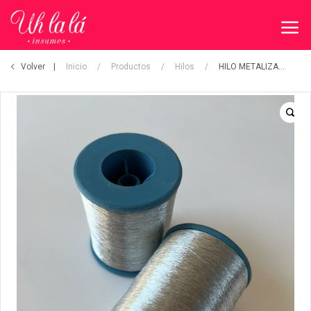
Volver
Inicio
/
Productos
/
Hilos
/
HILO METALIZADO