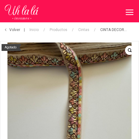
Volver
Inicio
/
Productos
/
Cintas
/
CINTA DECORATIVA
Agotado