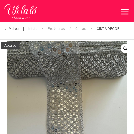
Volver
Inicio
/
Productos
/
Cintas
/
CINTA DECORATIVA
Agotado