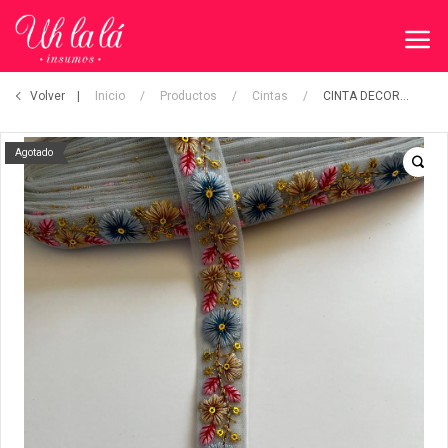
Volver
Inicio
/
Productos
/
Cintas
/
CINTA DECORATIVA
Agotado