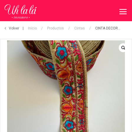
Volver
Inicio
/
Productos
/
Cintas
/
CINTA DECORATIVA