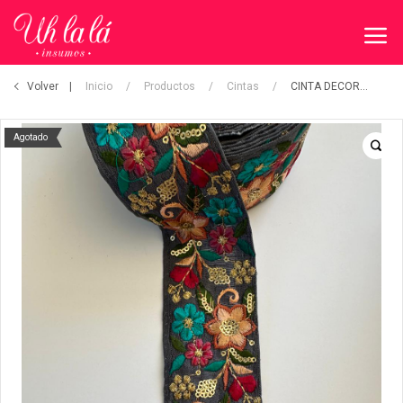
Volver
Inicio
/
Productos
/
Cintas
/
CINTA DECORATIVA
Agotado