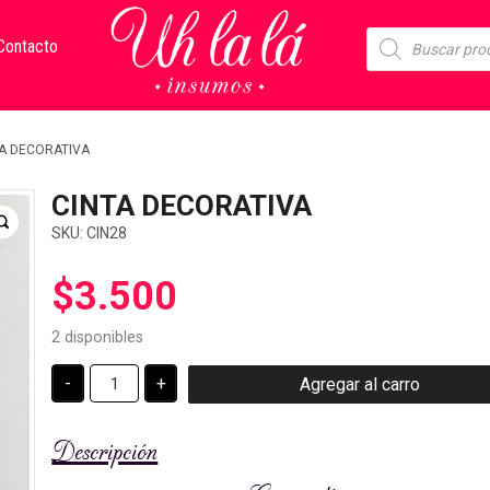
Búsqueda
Contacto
de
productos
A DECORATIVA
CINTA DECORATIVA
SKU:
CIN28
$
3.500
2 disponibles
CINTA
-
+
Agregar al carro
DECORATIVA
cantidad
Descripción