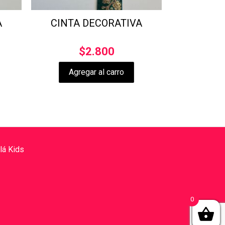
A
CINTA DECORATIVA
$
2.800
Agregar al carro
lá Kids
0