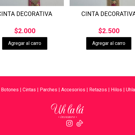
CINTA DECORATIVA
CINTA DECORATIV
$
2.000
$
2.500
Agregar al carro
Agregar al carro
|
Botones
|
Cintas
|
Parches
|
Accesorios
|
Retazos
|
Hilos
|
Uhla