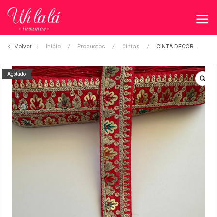
Volver
Inicio
/
Productos
/
Cintas
/
CINTA DECORATIVA
Agotado