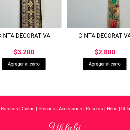
CINTA DECORATIVA
CINTA DECORATIV
$
3.200
$
2.800
Agregar al carro
Agregar al carro
|
Botones
|
Cintas
|
Parches
|
Accesorios
|
Retazos
|
Hilos
|
Uhla