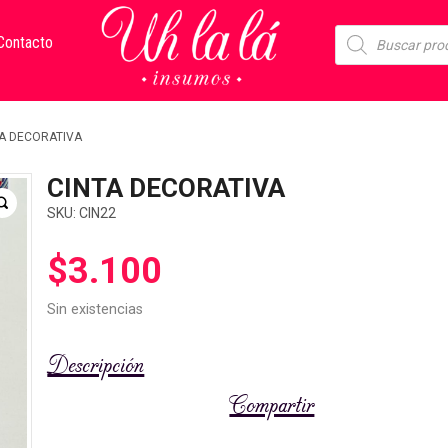
Búsqueda
Contacto
de
productos
A DECORATIVA
CINTA DECORATIVA
SKU:
CIN22
$
3.100
Sin existencias
Descripción
Compartir