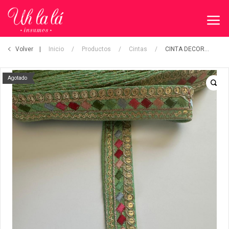
Volver
Inicio
/
Productos
/
Cintas
/
CINTA DECORATIVA
Agotado