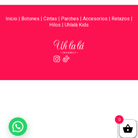
Inicio
|
Botones
|
Cintas
|
Parches
|
Accesorios
|
Retazos
|
Hilos
|
Uhlalá Kids
0